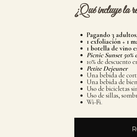
¿Qué incluye la re
Pagando 3 adultos,
1 exfoliación + 1 
1 botella de vino 
Picnic Sunset 50% 
10% de descuento e
Petite Dejeuner
Una bebida de corte
Una bebida de bien
Uso de bicicletas si
Uso de sillas, sombr
Wi-Fi.
R