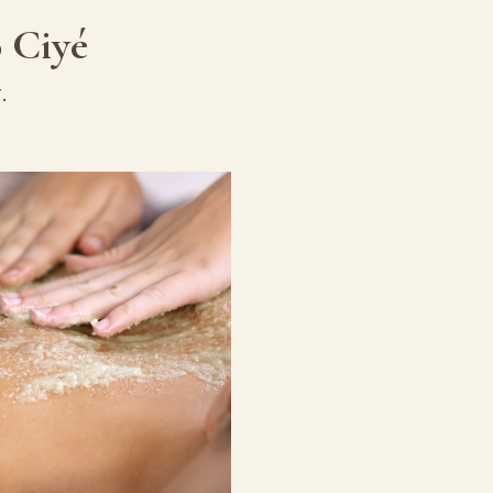
o Ciyé
.