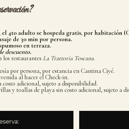
servación?
 el 4to adulto se hospeda gratis, por habitación (
masaje de 30 min por persona.
espumoso en terraza.
de descuento.
n los restaurantes
La Trattoria Toscana.
sía por persona, por estancia en Cantina Ciyé.
venida al hacer el Check-in.
n costo adicional, sujeto a disponibilidad.
illas y toallas de playa sin costo adicional, sujeto a d
dsssfsfffeff
eserva: