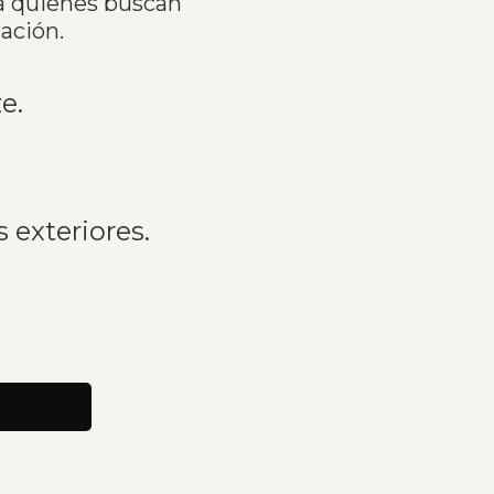
a quienes buscan
ación.
e.
s exteriores.