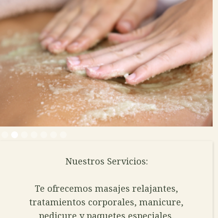
Slide 2 of 7.
Nuestros Servicios:
Te ofrecemos masajes relajantes,
tratamientos corporales, manicure,
pedicure y paquetes especiales.